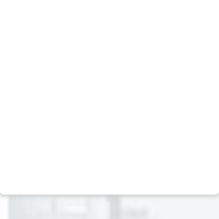
Ver todos
Empresa
Mídia
Nosso DNA
Notícias
Equipe
Podcast
Políticas
Carreiras
Social
Contato
Negócios
Escritórios
Multimercado
Assessoria de imprensa
Ações
Relação com investidores
Crédito
Fale com o DPO (LGPD)
Previdência
Canal de Denúncias
Real Estate
Política de Privacidade
Private Equity
Termos e condições