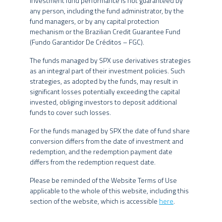
Investment fund performance is not guaranteed by
envolvidos.
Tais estratégias, da forma como são adotadas, podem resultar em
any person, including the fund administrator, by the
significativas perdas patrimoniais para seus cotistas, podendo,
fund managers, or by any capital protection
inclusive, acarretar tanto perdas superiores ao capital aplicado,
mechanism or the Brazilian Credit Guarantee Fund
quanto uma consequente obrigação do cotista de aportar recursos
(Fundo Garantidor De Créditos – FGC).
INFORMAÇÕES GERAIS
adicionais para cobrir o prejuízo do fundo.
The funds managed by SPX use derivatives strategies
Eventuais fundos geridos pelo Grupo SPX estão autorizados a
as an integral part of their investment policies. Such
DATA DE INÍCIO
28/08/2025
realizar aplicações em ativos financeiros no exterior. Os fundos
strategies, as adopted by the funds, may result in
CLASSIFICAÇÃO
podem ainda estar expostos a uma significativa concentração em
significant losses potentially exceeding the capital
Multimercado Macro
ANBIMA
ativos de poucos emissores, com riscos daí decorrentes. Não há
invested, obliging investors to deposit additional
garantia de que os fundos multimercados terão o tratamento
APLICAÇÃO
funds to cover such losses.
R$ 100.000,00
tributário para fundos de longo prazo.
INICIAL MÍNIMA
For the funds managed by SPX the date of fund share
MOVIMENTAÇÃO
conversion differs from the date of investment and
R$ 100.000,00
O Grupo SPX, seus administradores, sócios e funcionários não se
MÍNIMA
redemption, and the redemption payment date
responsabilizam pela publicação acidental de informações
SALDO MÍNIMO
R$ 100.000,00
differs from the redemption request date.
incorretas, e isentam-se de responsabilidade sobre quaisquer
HORÁRIO DE
danos resultantes direta ou indiretamente da utilização das
15:30
Please be reminded of the Website Terms of Use
informações contidas neste website.
MOVIMENTAÇÃO
applicable to the whole of this website, including this
COTA DE
Cota do dia útil subsequente à
section of the website, which is accessible
here
.
O conteúdo deste website não pode ser copiado, reproduzido,
APLICAÇÃO
disponibilidade dos recursos (D+1)
publicado, retransmitido ou distribuído, no todo ou em parte, por
COTA DE
Cota de D+90 dias corridos após a