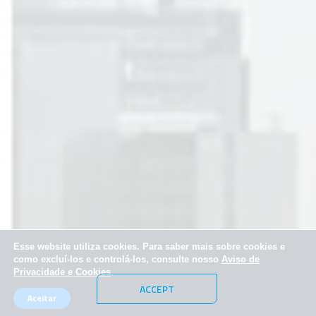
Esse website utiliza cookies. Para saber mais sobre cookies e
como excluí-los e controlá-los, consulte nosso
Aviso de
Privacidade e Cookies
.
ACCEPT
Aceitar
© 2025 SPX Capital & SPX Investimentos. Todos os direitos reservados.