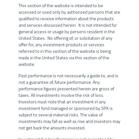
crédito. No mercado de ações brasileiras, diferencia-se ao
This section of the website is intended to be
ampliar a exposição da estratégia long & short, enquadrando-
accessed or used only by authorized persons that are
Fundos de Investimento não contam com a garantia do
se na tributação de fundos de renda variável, sem incidência
qualified to receive information about the products
administrador do fundo, do gestor da carteira, de qualquer
semestral de come-cotas, o que permite que os ganhos
and services discussed herein. It is not intended for
mecanismo de seguro ou, ainda, do Fundo Garantidor de Créditos
permaneçam integralmente investidos, beneficiando o
general access or usage by persons resident in the
– FGC.
investidor no longo prazo.
United States. No offering of, or solicitation of any
offer for, any investment products or services
Nos fundos geridos pelo Grupo SPX, a data de conversão de cotas
Com filosofia de gestão fundamentalista, pautada por uma
referred to in this section of the website is being
pode ser diversa da data de aplicação e de resgate, e a data de
profunda abordagem macro e microeconômica, suas
made in the United States via this section of the
pagamento do resgate pode ser diversa da data do pedido de
alocações buscam elevada margem de retorno em horizontes
website.
resgate.
de médio e longo prazo e rigorosos controles de risco.
Past performance is not necessarily a guide to, and is
A rentabilidade divulgada em determinados trechos do website já
O fundo possui classificação de risco agressivo e não
not a guarantee of, future performance. Any
é líquida das taxas de administração, de performance e dos outros
apresenta restrições quanto à alavancagem, diversificação ou
performance figures presented herein are gross of
custos pertinentes ao fundo, mas não é líquida de impostos. Para
concentração, podendo manter a totalidade de seus recursos
taxes. All investments involve the risk of loss.
avaliação da performance do fundo de investimento, é
alocada em ativos financeiros negociados no exterior.
Investors must note that an investment in any
recomendável uma análise de, no mínimo, 12 (doze) meses. A
investment fund managed or sponsored by SPX is
rentabilidade obtida no passado não representa garantia de
PÚBLICO ALVO
subject to several material risks. The value of
rentabilidade futura.
investments may fall as well as rise and investors may
not get back the amounts invested.
Investidores qualificados que busquem performance
Os fundos geridos pelo Grupo SPX podem utilizar estratégias com
diferenciada e entendam a natureza e a extensão dos riscos
derivativos como parte integrante de sua política de investimento.