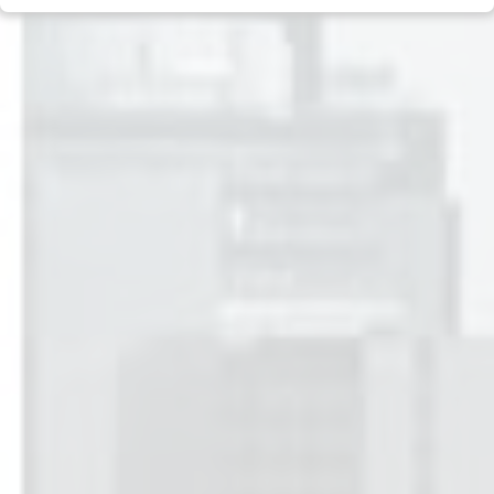
Previdência
Canal de Denúncias
Real Estate
Política de Privacidade
Private Equity
Termos e condições