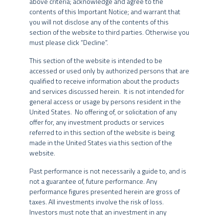
above criteria; acknowledge and agree to the
(corporativo, shoppings e logístico), quanto de dívida. .
contents of this Important Notice; and warrant that
Fundos de Investimento não contam com a garantia do
you will not disclose any of the contents of this
Investimos em ativos de primeira linha nos mais diversos
administrador do fundo, do gestor da carteira, de qualquer
section of the website to third parties. Otherwise you
segmentos imobiliários, em regiões com alta densidade
mecanismo de seguro ou, ainda, do Fundo Garantidor de Créditos
must please click “Decline”.
– FGC.
demográfica e renda per capita.
This section of the website is intended to be
accessed or used only by authorized persons that are
Nos fundos geridos pelo Grupo SPX, a data de conversão de cotas
qualified to receive information about the products
pode ser diversa da data de aplicação e de resgate, e a data de
and services discussed herein. It is not intended for
pagamento do resgate pode ser diversa da data do pedido de
general access or usage by persons resident in the
resgate.
United States. No offering of, or solicitation of any
offer for, any investment products or services
A rentabilidade divulgada em determinados trechos do website já
referred to in this section of the website is being
é líquida das taxas de administração, de performance e dos outros
made in the United States via this section of the
custos pertinentes ao fundo, mas não é líquida de impostos. Para
website.
avaliação da performance do fundo de investimento, é
recomendável uma análise de, no mínimo, 12 (doze) meses. A
Past performance is not necessarily a guide to, and is
rentabilidade obtida no passado não representa garantia de
not a guarantee of, future performance. Any
rentabilidade futura.
performance figures presented herein are gross of
taxes. All investments involve the risk of loss.
Os fundos geridos pelo Grupo SPX podem utilizar estratégias com
R$ 3,2B
Investors must note that an investment in any
derivativos como parte integrante de sua política de investimento.