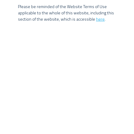
qualquer meio e modo, sem a prévia e expressa autorização, por
Please be reminded of the Website Terms of Use
FUNDOS E PERFORMANCE
escrito, do Grupo SPX.
applicable to the whole of this website, including this
section of the website, which is accessible
here
.
FII REAL ESTATE MULTIESTRATÉGIA
SPXS11
VER INFORMAÇÕES
SPX DISTRESSED REAL ESTATE
PORTUGAL
REAL ESTATE
VER INFORMAÇÕES