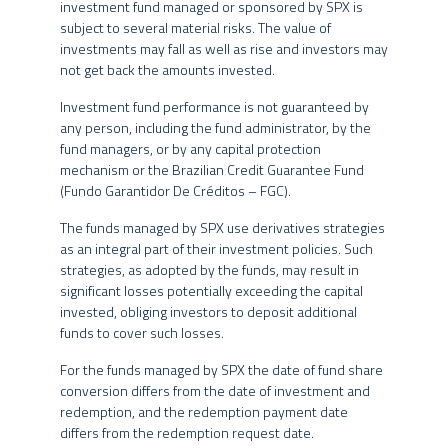
investment fund managed or sponsored by SPX is
Tais estratégias, da forma como são adotadas, podem resultar em
subject to several material risks. The value of
significativas perdas patrimoniais para seus cotistas, podendo,
ATIVOS SOB GESTÃO
investments may fall as well as rise and investors may
inclusive, acarretar tanto perdas superiores ao capital aplicado,
6
not get back the amounts invested.
quanto uma consequente obrigação do cotista de aportar recursos
adicionais para cobrir o prejuízo do fundo.
Investment fund performance is not guaranteed by
any person, including the fund administrator, by the
EMPREENDIMENTOS
Eventuais fundos geridos pelo Grupo SPX estão autorizados a
fund managers, or by any capital protection
realizar aplicações em ativos financeiros no exterior. Os fundos
+ 371.57 mil m²
mechanism or the Brazilian Credit Guarantee Fund
podem ainda estar expostos a uma significativa concentração em
(Fundo Garantidor De Créditos – FGC).
ativos de poucos emissores, com riscos daí decorrentes. Não há
garantia de que os fundos multimercados terão o tratamento
The funds managed by SPX use derivatives strategies
ABL SOB GESTÃO
tributário para fundos de longo prazo.
as an integral part of their investment policies. Such
strategies, as adopted by the funds, may result in
O Grupo SPX, seus administradores, sócios e funcionários não se
significant losses potentially exceeding the capital
Data de Referência 31/07/2026
responsabilizam pela publicação acidental de informações
invested, obliging investors to deposit additional
incorretas, e isentam-se de responsabilidade sobre quaisquer
funds to cover such losses.
danos resultantes direta ou indiretamente da utilização das
informações contidas neste website.
For the funds managed by SPX the date of fund share
conversion differs from the date of investment and
O conteúdo deste website não pode ser copiado, reproduzido,
redemption, and the redemption payment date
publicado, retransmitido ou distribuído, no todo ou em parte, por
differs from the redemption request date.