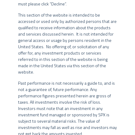
respeitando as restrições da regulação previdenciária.
must please click “Decline”.
Fundos de Investimento não contam com a garantia do
Na parte local, segue a estratégia de crédito corporativo high
This section of the website is intended to be
administrador do fundo, do gestor da carteira, de qualquer
grade brasileiro (baixo risco de crédito) do SPX Seahawk. Na
accessed or used only by authorized persons that are
mecanismo de seguro ou, ainda, do Fundo Garantidor de Créditos
parte offshore, o risco é focado em Brasil/Latam, podendo
qualified to receive information about the products
– FGC.
ser alocado em outros países emergentes.
and services discussed herein. It is not intended for
general access or usage by persons resident in the
Nos fundos geridos pelo Grupo SPX, a data de conversão de cotas
O Fundo é denominado em reais e pode manter até 20% dos
United States. No offering of, or solicitation of any
pode ser diversa da data de aplicação e de resgate, e a data de
seus recursos no exterior.
offer for, any investment products or services
pagamento do resgate pode ser diversa da data do pedido de
referred to in this section of the website is being
resgate.
PÚBLICO ALVO
made in the United States via this section of the
website.
A rentabilidade divulgada em determinados trechos do website já
PGBL ou VGBL
é líquida das taxas de administração, de performance e dos outros
Past performance is not necessarily a guide to, and is
custos pertinentes ao fundo, mas não é líquida de impostos. Para
not a guarantee of, future performance. Any
avaliação da performance do fundo de investimento, é
performance figures presented herein are gross of
recomendável uma análise de, no mínimo, 12 (doze) meses. A
taxes. All investments involve the risk of loss.
INFORMAÇÕES GERAIS
rentabilidade obtida no passado não representa garantia de
Investors must note that an investment in any
rentabilidade futura.
investment fund managed or sponsored by SPX is
subject to several material risks. The value of
DATA DE INÍCIO
22/12/2021
Os fundos geridos pelo Grupo SPX podem utilizar estratégias com
investments may fall as well as rise and investors may
CLASSIFICAÇÃO
Previdência Multimercado
derivativos como parte integrante de sua política de investimento.
not get back the amounts invested.