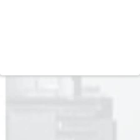
Carreiras
Social
Contato
Negócios
Escritórios
Multimercado
Assessoria de imprensa
Ações
Relação com investidores
Crédito
Fale com o DPO (LGPD)
Previdência
Canal de Denúncias
Real Estate
Política de Privacidade
Private Equity
Termos e condições