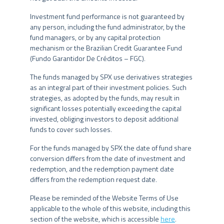
ANBIMA
Crédito Privado
Tais estratégias, da forma como são adotadas, podem resultar em
Investment fund performance is not guaranteed by
significativas perdas patrimoniais para seus cotistas, podendo,
APLICAÇÃO INICIAL
Não Há
any person, including the fund administrator, by the
inclusive, acarretar tanto perdas superiores ao capital aplicado,
MÍNIMA
fund managers, or by any capital protection
quanto uma consequente obrigação do cotista de aportar recursos
MOVIMENTAÇÃO
mechanism or the Brazilian Credit Guarantee Fund
Não Há
adicionais para cobrir o prejuízo do fundo.
MÍNIMA
(Fundo Garantidor De Créditos – FGC).
SALDO MÍNIMO
Não Há
Eventuais fundos geridos pelo Grupo SPX estão autorizados a
The funds managed by SPX use derivatives strategies
HORÁRIO DE
realizar aplicações em ativos financeiros no exterior. Os fundos
15:30
as an integral part of their investment policies. Such
podem ainda estar expostos a uma significativa concentração em
MOVIMENTAÇÃO
strategies, as adopted by the funds, may result in
ativos de poucos emissores, com riscos daí decorrentes. Não há
Cota do dia útil da
significant losses potentially exceeding the capital
COTA DE
garantia de que os fundos multimercados terão o tratamento
disponibilidade dos recursos
invested, obliging investors to deposit additional
tributário para fundos de longo prazo.
APLICAÇÃO
(D+0)
funds to cover such losses.
Cota de D+8 dias uteis após a
O Grupo SPX, seus administradores, sócios e funcionários não se
COTA DE RESGATE
For the funds managed by SPX the date of fund share
solicitação de resgate
responsabilizam pela publicação acidental de informações
conversion differs from the date of investment and
incorretas, e isentam-se de responsabilidade sobre quaisquer
PAGAMENTO DO
1º dia útil subsequente a
redemption, and the redemption payment date
danos resultantes direta ou indiretamente da utilização das
RESGATE
conversão de cotas
differs from the redemption request date.
informações contidas neste website.
TAXA DE
Please be reminded of the Website Terms of Use
ANTECIPAÇÃO DE
Não Há
O conteúdo deste website não pode ser copiado, reproduzido,
applicable to the whole of this website, including this
RESGATE
publicado, retransmitido ou distribuído, no todo ou em parte, por
section of the website, which is accessible
here
.