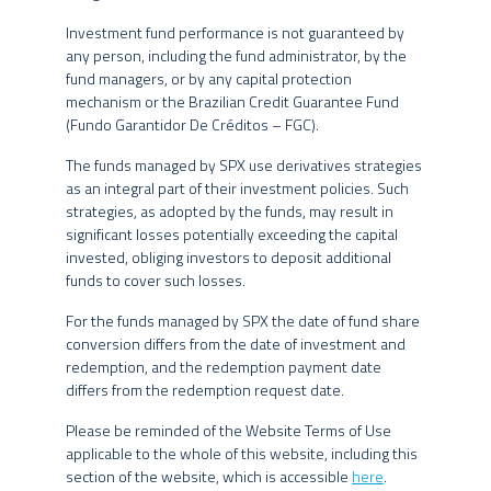
Tais estratégias, da forma como são adotadas, podem resultar em
DATA DE INÍCIO
13/04/2021
Investment fund performance is not guaranteed by
significativas perdas patrimoniais para seus cotistas, podendo,
CLASSIFICAÇÃO
any person, including the fund administrator, by the
inclusive, acarretar tanto perdas superiores ao capital aplicado,
Previdência Multimercado Livre
fund managers, or by any capital protection
ANBIMA
quanto uma consequente obrigação do cotista de aportar recursos
mechanism or the Brazilian Credit Guarantee Fund
adicionais para cobrir o prejuízo do fundo.
APLICAÇÃO INICIAL
R$ 1.000,00
(Fundo Garantidor De Créditos – FGC).
MÍNIMA
Eventuais fundos geridos pelo Grupo SPX estão autorizados a
MOVIMENTAÇÃO
The funds managed by SPX use derivatives strategies
R$ 1.000,00
realizar aplicações em ativos financeiros no exterior. Os fundos
MÍNIMA
as an integral part of their investment policies. Such
podem ainda estar expostos a uma significativa concentração em
strategies, as adopted by the funds, may result in
SALDO MÍNIMO
R$ 1.000,00
ativos de poucos emissores, com riscos daí decorrentes. Não há
significant losses potentially exceeding the capital
HORÁRIO DE
garantia de que os fundos multimercados terão o tratamento
15:30
invested, obliging investors to deposit additional
tributário para fundos de longo prazo.
MOVIMENTAÇÃO
funds to cover such losses.
Cota do dia útil da
COTA DE
O Grupo SPX, seus administradores, sócios e funcionários não se
For the funds managed by SPX the date of fund share
disponibilidade dos recursos
responsabilizam pela publicação acidental de informações
APLICAÇÃO
conversion differs from the date of investment and
(D+0)
incorretas, e isentam-se de responsabilidade sobre quaisquer
redemption, and the redemption payment date
Cota de D+30 dias uteis após a
danos resultantes direta ou indiretamente da utilização das
differs from the redemption request date.
COTA DE RESGATE
solicitação de resgate
informações contidas neste website.
Please be reminded of the Website Terms of Use
PAGAMENTO DO
2º dia útil subsequente a
O conteúdo deste website não pode ser copiado, reproduzido,
applicable to the whole of this website, including this
RESGATE
conversão de cotas
publicado, retransmitido ou distribuído, no todo ou em parte, por
section of the website, which is accessible
here
.
TAXA DE