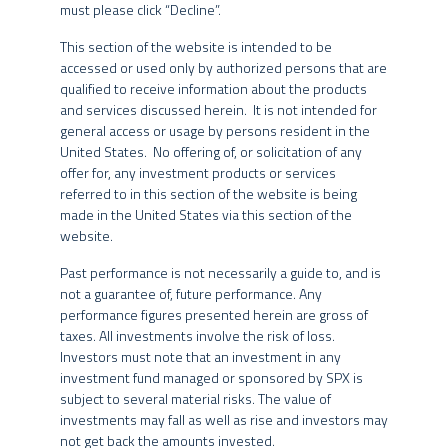
Fundo de ações
long bias
com mandato flexível em sua
must please click “Decline”.
exposição ao mercado de ações. Estratégia focada em valor e
Fundos de Investimento não contam com a garantia do
This section of the website is intended to be
ciclos econômicos, combinando
stock-picking
e
market timing
.
administrador do fundo, do gestor da carteira, de qualquer
accessed or used only by authorized persons that are
O risco predominante do fundo vem da carteira comprada em
mecanismo de seguro ou, ainda, do Fundo Garantidor de Créditos
qualified to receive information about the products
ações brasileiras, sendo complementado através de uma
– FGC.
and services discussed herein. It is not intended for
carteira vendida,
long and shorts
específicos, posições em
general access or usage by persons resident in the
bolsas internacionais e em outros mercados macro, com
Nos fundos geridos pelo Grupo SPX, a data de conversão de cotas
United States. No offering of, or solicitation of any
objetivo também de proteção, atenuando a volatilidade do
pode ser diversa da data de aplicação e de resgate, e a data de
offer for, any investment products or services
fundo ao longo dos ciclos e buscando um melhor retorno
pagamento do resgate pode ser diversa da data do pedido de
referred to in this section of the website is being
ajustado ao risco.
resgate.
made in the United States via this section of the
O fundo pode manter até 40% dos seus recursos no exterior.
website.
A rentabilidade divulgada em determinados trechos do website já
é líquida das taxas de administração, de performance e dos outros
Past performance is not necessarily a guide to, and is
PÚBLICO ALVO
custos pertinentes ao fundo, mas não é líquida de impostos. Para
not a guarantee of, future performance. Any
avaliação da performance do fundo de investimento, é
performance figures presented herein are gross of
PGBL/VGBL
recomendável uma análise de, no mínimo, 12 (doze) meses. A
taxes. All investments involve the risk of loss.
rentabilidade obtida no passado não representa garantia de
Investors must note that an investment in any
rentabilidade futura.
investment fund managed or sponsored by SPX is
subject to several material risks. The value of
INFORMAÇÕES GERAIS
Os fundos geridos pelo Grupo SPX podem utilizar estratégias com
investments may fall as well as rise and investors may
derivativos como parte integrante de sua política de investimento.
not get back the amounts invested.