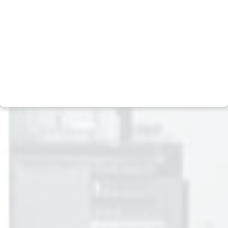
Negócios
Escritórios
Multimercado
Assessoria de imprensa
Ações
Relação com investidores
Crédito
Fale com o DPO (LGPD)
Previdência
Canal de Denúncias
Real Estate
Política de Privacidade
Private Equity
Termos e condições